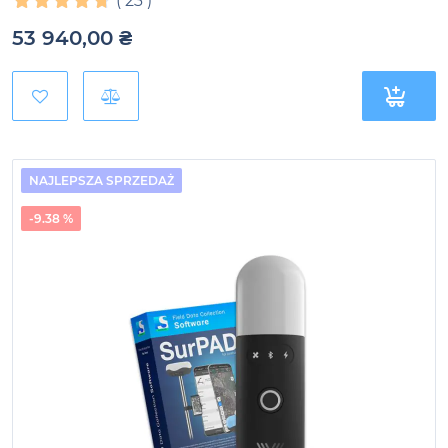
(
23
)
53 940,00
₴
NAJLEPSZA SPRZEDAŻ
-9.38 %