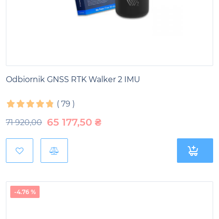
Odbiornik GNSS RTK Walker 2 IMU
(
79
)
65 177,50
₴
71 920,00
-4.76 %