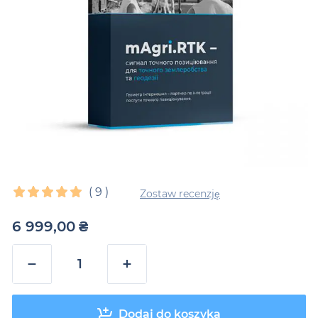
(
9
)
Zostaw recenzję
6 999,00
₴
−
+
Dodaj do koszyka