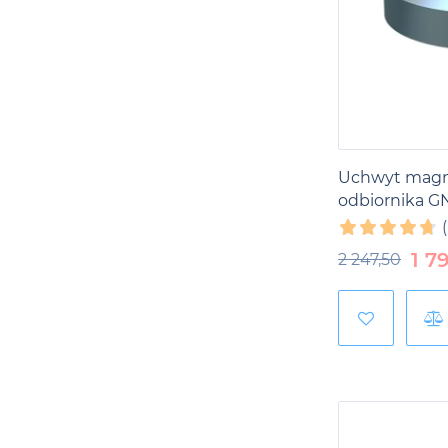
Uchwyt magn
odbiornika G
1 7
2 247,50