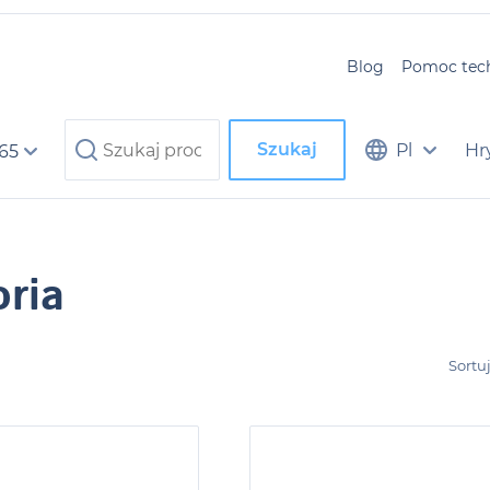
Blog
Pomoc tec
Szukaj
Pl
Hr
 65
ria
Sortu