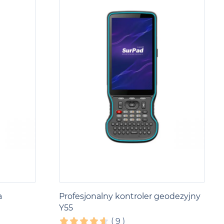
a
Profesjonalny kontroler geodezyjny
Y55
(
9
)