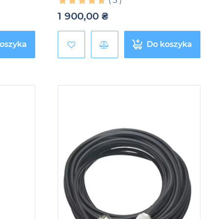
(
3
)
1 900,00
₴
oszyka
Do koszyka