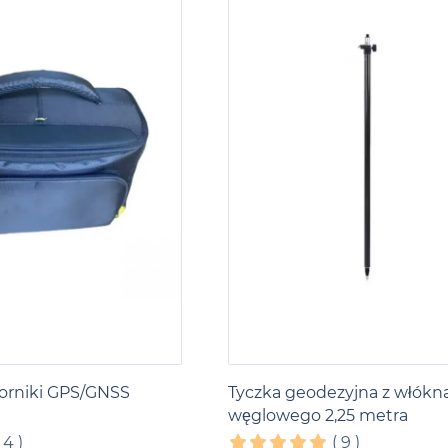
iorniki GPS/GNSS
Tyczka geodezyjna z włókn
węglowego 2,25 metra
(
4
)
(
9
)