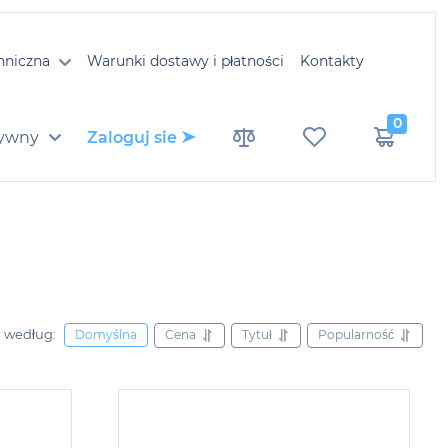
hniczna
Warunki dostawy i płatności
Kontakty
0
ywny
Zaloguj sie
j według:
Cena
Tytuł
Popularność
Domyślna