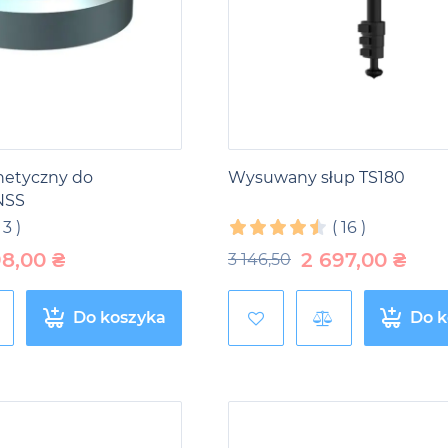
etyczny do
Wysuwany słup TS180
NSS
(
3
)
(
16
)
98,00
₴
2 697,00
₴
3 146,50
Do koszyka
Do k