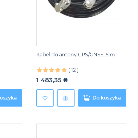
Kabel do anteny GPS/GNSS, 5 m
(
12
)
1 483,35
₴
oszyka
Do koszyka