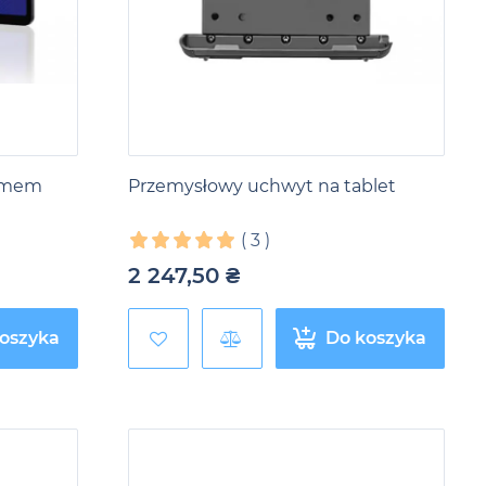
ramem
Przemysłowy uchwyt na tablet
(
3
)
2 247,50
₴
oszyka
Do koszyka