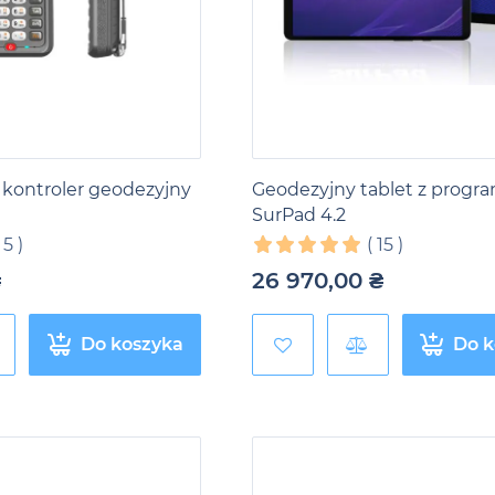
 kontroler geodezyjny
Geodezyjny tablet z prog
SurPad 4.2
(
5
)
(
15
)
₴
26 970,00
₴
Do koszyka
Do k