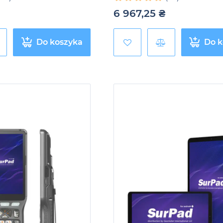
6 967,25
₴
Do koszyka
Do k