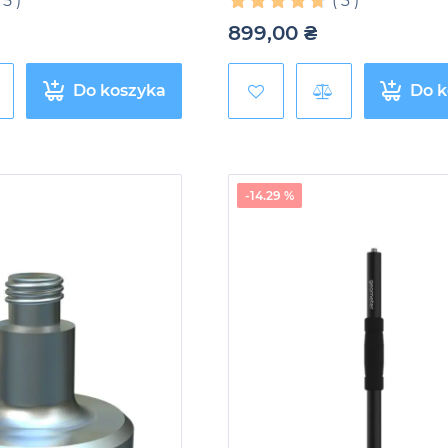
(
5
)
(
3
)
899,00
₴
Do koszyka
Do k
-14.29 %