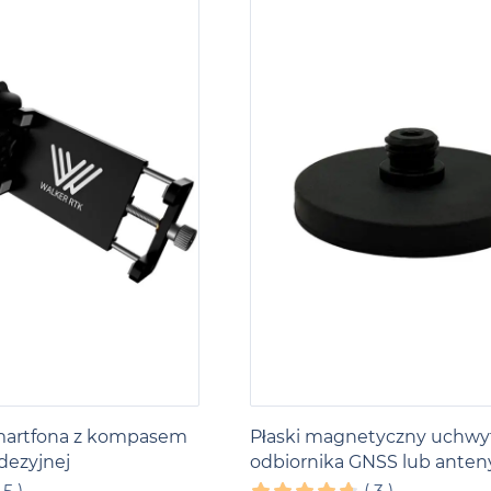
martfona z kompasem
Płaski magnetyczny uchwy
dezyjnej
odbiornika GNSS lub anten