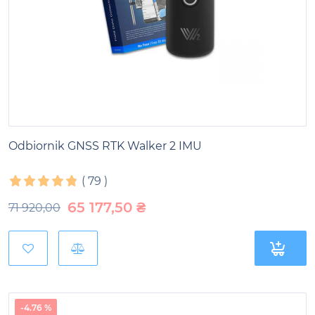
Odbiornik GNSS RTK Walker 2 IMU
(
79
)
65 177,50
₴
71 920,00
-4.76 %