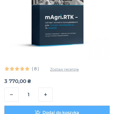
(
8
)
Zostaw recenzję
3 770,00
₴
−
+
Dodaj do koszyka