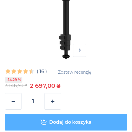
(
16
)
Zostaw recenzję
-14.29 %
2 697,00
₴
3 146,50
₴
−
+
Dodaj do koszyka