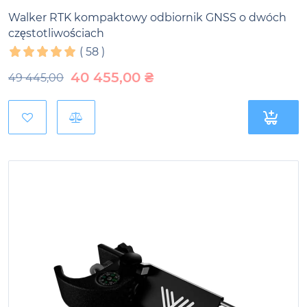
Walker RTK kompaktowy odbiornik GNSS o dwóch
częstotliwościach
(
58
)
40 455,00
₴
49 445,00