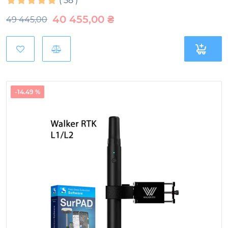
(
58
)
40 455,00
₴
49 445,00
-14.49 %