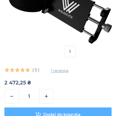
(
5
)
1 recenzja
2 472,25
₴
−
+
Dodaj do koszyka