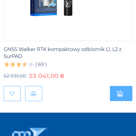
GNSS Walker RTK kompaktowy odbiornik L1, L2 z
SurPAD
(
69
)
53 041,00
₴
62 031,00