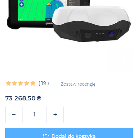
(
19
)
Zostaw recenzję
73 268,50
₴
−
+
Dodaj do koszyka