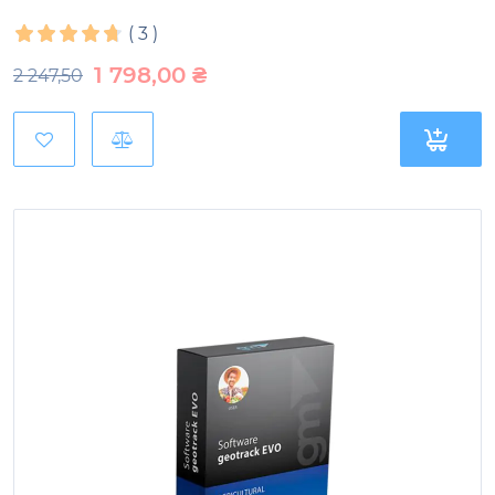
(
3
)
1 798,00
₴
2 247,50