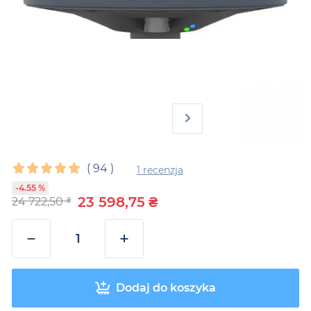
(
94
)
1 recenzja
-4.55 %
23 598,75
₴
24 722,50
₴
−
+
Dodaj do koszyka