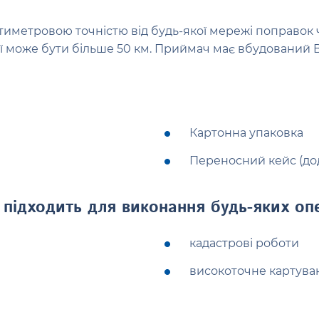
метровою точністю від будь-якої мережі поправок чер
анції може бути більше 50 км. Приймач має вбудований
Картонна упаковка
Переносний кейс (дод
 підходить для виконання будь-яких оп
кадастрові роботи
високоточне картува