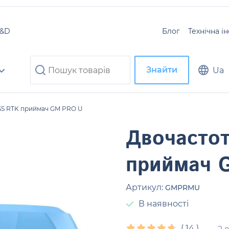
R&D
Блог
Технічна і
Знайти
Ua
SS RTK приймач GM PRO U
Двочасто
приймач 
Артикул:
GMPRMU
В наявності
(
14
)