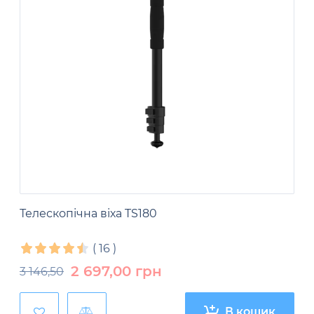
Телескопічна віха TS180
(
16
)
2 697,00
грн
3 146,50
В кошик