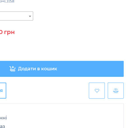
відгука
0
грн
Додати в кошик
я
нні
аз