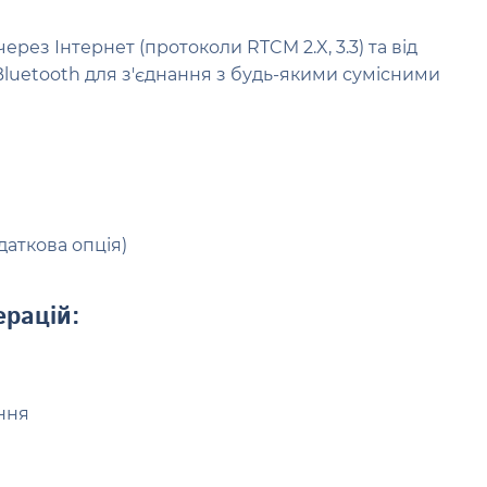
ез Інтернет (протоколи RTCM 2.X, 3.3) та від
 Bluetooth для з'єднання з будь-якими сумісними
аткова опція)
ерацій:
ння