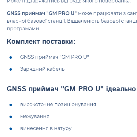
може підзаряжатись від будь-якого повербанка.
GNSS приймач "GM PRO U"
може працювати з санти
власної базової станції. Віддаленість базової ст
програмами.
Комплект поставки:
GNSS приймач "GM PRO U"
Зарядний кабель
GNSS приймач "GM PRO U"
ідеально
високоточне позиціонування
межування
винесення в натуру