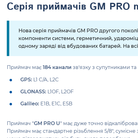
Серія приймачів GM PRO m
Нова серія приймачів GM PRO другого покол
компоненти системи, герметичний, удароміцн
одному заряді від вбудованих батарей. На вс
Приймач має
184 канали
зв'язку з супутниками та
GPS:
L1 C/A, L2C
GLONASS:
L1OF, L2OF
Galileo:
E1B, E1C, E5B
Приймач "
GM PRO U
" має дуже точно відкаліброва
Приймач має стандартне різьблення 5/8", сумісне