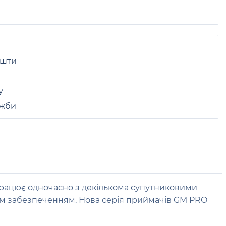
ошти
у
ужби
працює одночасно з декількома супутниковими
им забезпеченням. Нова серія приймачів GM PRO