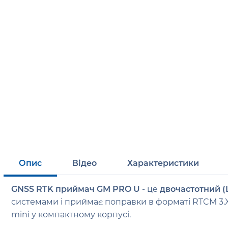
Опис
Відео
Характеристики
GNSS RTK приймач GM PRO U
- це
двочастотний (
системами і приймає поправки в форматі RTCM 3.
mini у компактному корпусі.