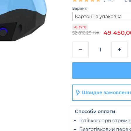
2 
Варіант:
Картонна упаковка
-6.37 %
49 450,0
52 816,25
грн
−
+
Швидке замовленн
Способи оплати
Готівкою при отрима
Безготівковий перек