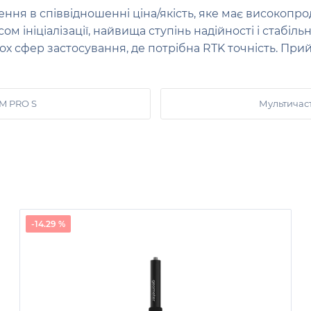
ення в співвідношенні ціна/якість, яке має високопр
м ініціалізації, найвища ступінь надійності і стабіл
 сфер застосування, де потрібна RTK точність. Прий
M PRO S
Мультичас
-14.29 %