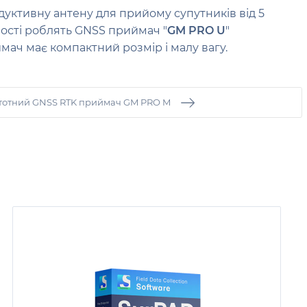
одуктивну антену для прийому супутників від 5
ьності роблять GNSS приймач "
GM PRO U
"
мач має компактний розмір і малу вагу.
тотний GNSS RTK приймач GM PRO M