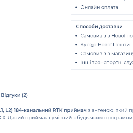
Онлайн оплата
Способи доставки
Самовивіз з Нової п
Кур'єр Нової Пошти
Самовивіз з магазин
Інші транспортні сл
Відгуки (2)
L1, L2) 184-канальний RTK приймач
з антеною, який 
X.X. Даний приймач сумісний з будь-яким програмн