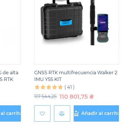
 de alta
GNSS RTK multifrecuencia Walker 2
SS RTK
IMU Y55 KIT
(
41
)
110 801,75
₴
117 544,25
al carrito
Añadir al carrito