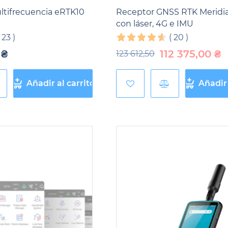
tifrecuencia eRTK10
Receptor GNSS RTK Meridi
con láser, 4G e IMU
(
23
)
(
20
)
₴
112 375,00
₴
123 612,50
Añadir al carrito
Añadir 