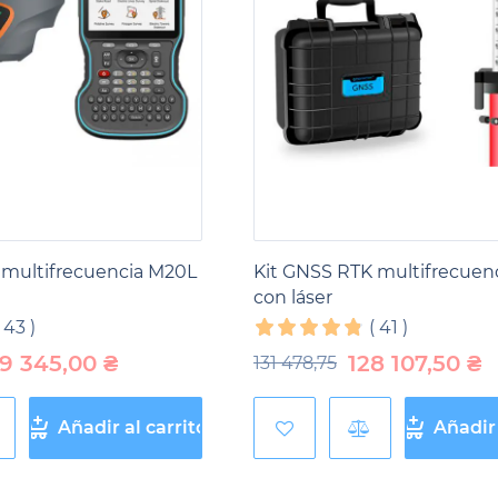
juntos de equipos GNSS RTK
son la solución perfecta par
 Continuamente mejoramos nuestros productos, teniend
tes, para ofrecer las mejores soluciones para tus tareas 
 multifrecuencia M20L
Kit GNSS RTK multifrecuen
con láser
(
43
)
(
41
)
39 345,00
₴
128 107,50
₴
131 478,75
Añadir al carrito
Añadir 