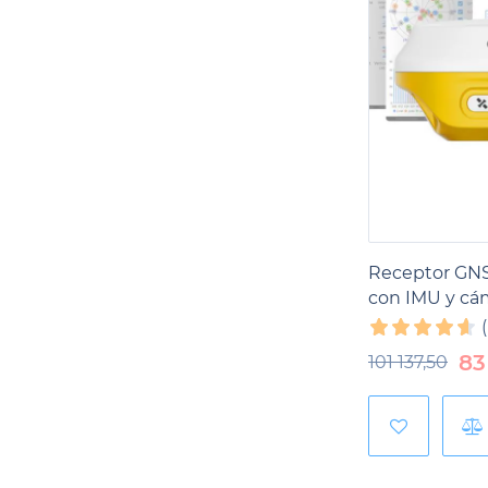
Receptor GNS
con IMU y cá
83
101 137,50