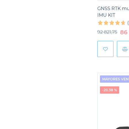
GNSS RTK mul
IMU KIT
86
92 821,75
MAYORES VEN
-20.38 %