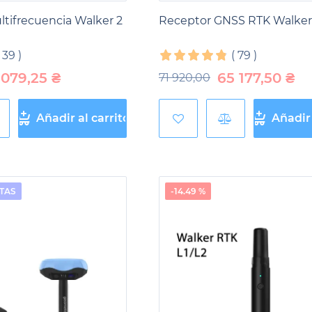
tifrecuencia Walker 2
Receptor GNSS RTK Walker
(
39
)
(
79
)
 079,25
₴
65 177,50
₴
71 920,00
Añadir al carrito
Añadir 
TAS
-14.49 %