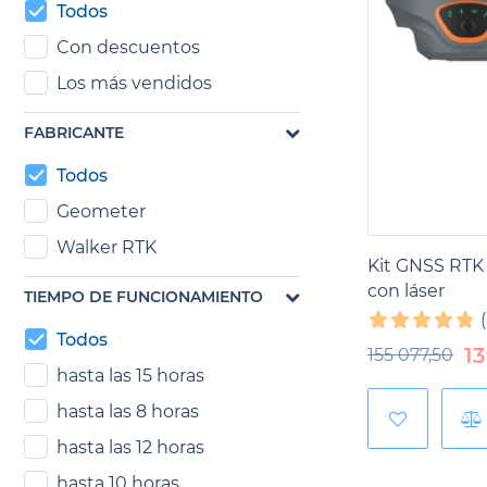
Nuestros
con
Todos
la precisión.
Con descuentos
nuestros clien
Los más vendidos
FABRICANTE
Todos
Geometer
Walker RTK
Kit GNSS RTK
con láser
TIEMPO DE FUNCIONAMIENTO
Todos
1
155 077,50
hasta las 15 horas
hasta las 8 horas
hasta las 12 horas
hasta 10 horas