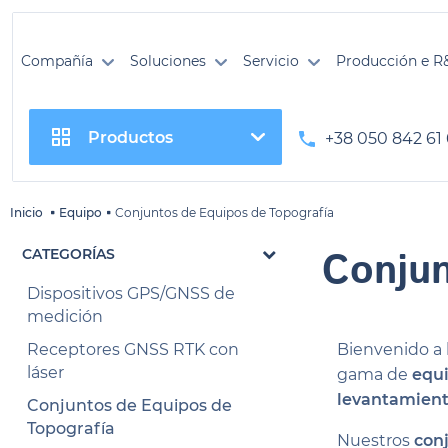
Compañía
Soluciones
Servicio
Producción e R
Productos
+38 050 842 61
Inicio
Equipo
Conjuntos de Equipos de Topografía
Conjun
CATEGORÍAS
Dispositivos GPS/GNSS de
medición
Receptores GNSS RTK con
Bienvenido a 
láser
gama de
equi
levantamiento
Conjuntos de Equipos de
Topografía
Nuestros
con