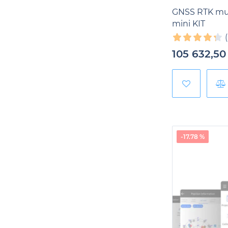
GNSS RTK mul
mini KIT
105 632,50
-17.78 %