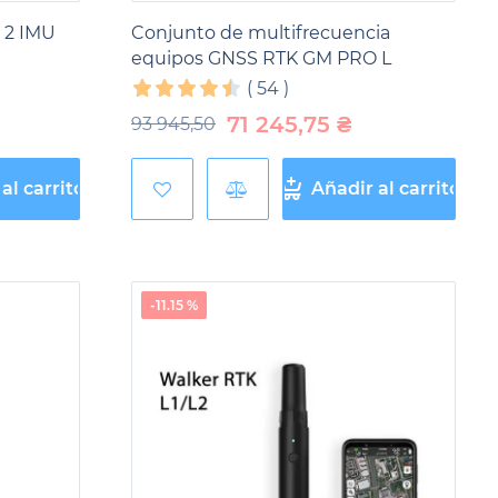
 2 IMU
Conjunto de multifrecuencia
equipos GNSS RTK GM PRO L
(
54
)
71 245,75
₴
93 945,50
al carrito
Añadir al carrito
-11.15 %