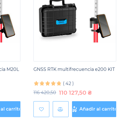
a profesionales que valoran la calidad, la fiabilidad y
o en cuenta las necesidades y comentarios de
de topografía.
cia M20L
GNSS RTK multifrecuencia e200 KIT
(
42
)
110 127,50
₴
116 420,50
al carrito
Añadir al carrito