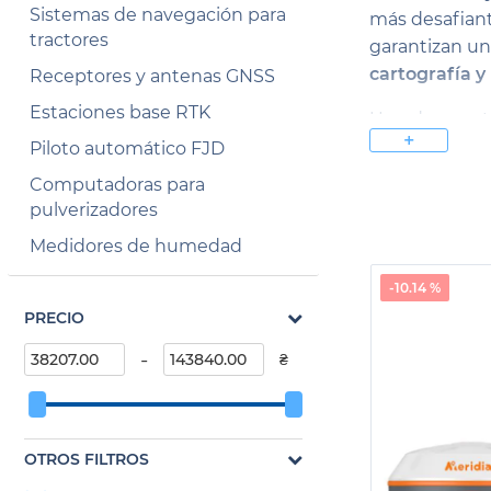
Sistemas de navegación para
más desafiant
tractores
garantizan un 
cartografía y 
Receptores y antenas GNSS
Estaciones base RTK
Uno de nuestr
+
determinar los
Piloto automático FJD
Con nuestros 
Computadoras para
pulverizadores
Geometer Inte
Medidores de humedad
la calidad en
significativa
-10.14 %
fiables que c
PRECIO
Nuestro catál
-
₴
especialment
nuestros
disp
incorporado)
de nivelar el 
OTROS FILTROS