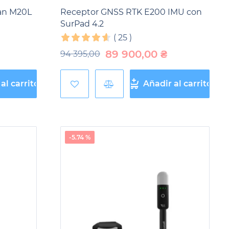
an M20L
Receptor GNSS RTK E200 IMU con
SurPad 4.2
(
25
)
89 900,00
₴
94 395,00
al carrito
Añadir al carrito
-5.74 %