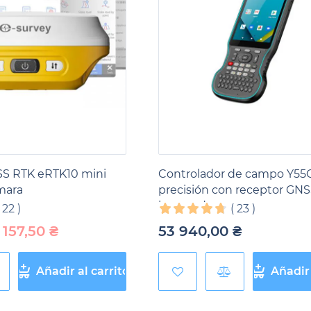
S RTK eRTK10 mini
Controlador de campo Y55G
mara
precisión con receptor GN
integrado
(
22
)
(
23
)
 157,50
₴
53 940,00
₴
Añadir al carrito
Añadir 