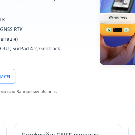
TK
ї GNSS RTK
вігація)
UT, SurPad 4.2, Geotrack
тися
ємо всю Запорізьку область
Професійні GNSS рішення