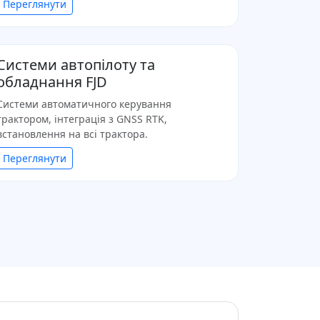
Переглянути
Системи автопілоту та
обладнання FJD
Системи автоматичного керування
трактором, інтеграція з GNSS RTK,
встановлення на всі трактора.
Переглянути