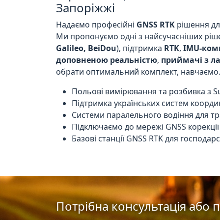
Запоріжжі
Надаємо професійні
GNSS RTK
рішення дл
Ми пропонуємо одні з найсучасніших рішен
Galileo, BeiDou
), підтримка
RTK
,
IMU-комп
доповненою реальністю
,
приймачі з л
обрати оптимальний комплект, навчаємо
Польові вимірювання та розбивка з Su
Підтримка українських систем координ
Системи паралельного водіння для тр
Підключаємо до мережі GNSS корекці
Базові станції GNSS RTK для господарс
Потрібна консультація або п