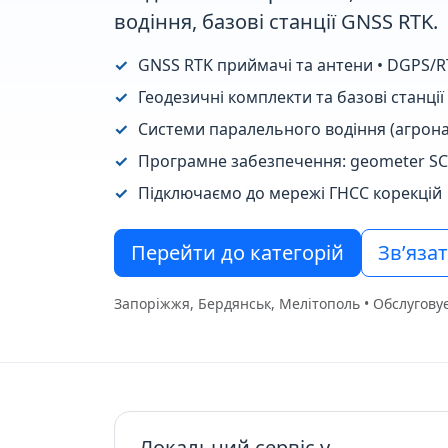
водіння, базові станції GNSS RTK.
GNSS RTK приймачі та антени • DGPS/R
Геодезичні комплекти та базові станці
Системи паралельного водіння (агрона
Програмне забезпечення: geometer SCO
Підключаємо до мережі ГНСС корекцій
Перейти до категорій
Зв’яза
Запоріжжя, Бердянськ, Мелітополь • Обслугову
Локальний сервіс у