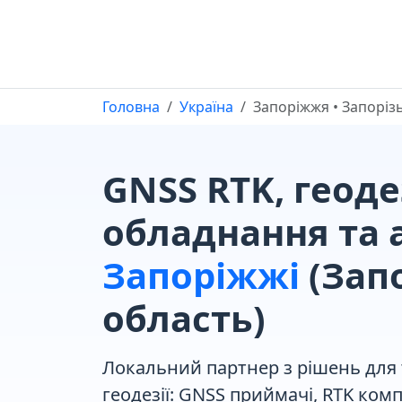
Головна
Україна
Запоріжжя • Запоріз
GNSS RTK, геод
обладнання та а
Запоріжжі
(Зап
область)
Локальний партнер з рішень для
геодезії
: GNSS приймачі, RTK ком