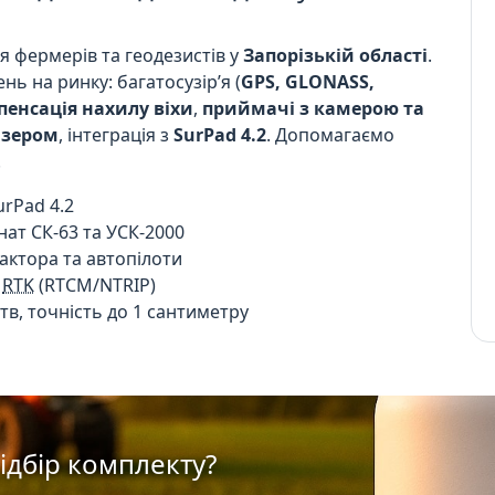
я фермерів та геодезистів у
Запорізькій області
.
ь на ринку: багатосузір’я (
GPS, GLONASS,
енсація нахилу віхи
,
приймачі з камерою та
азером
, інтеграція з
SurPad 4.2
. Допомагаємо
.
rPad 4.2
ат СК-63 та УСК-2000
актора та автопілоти
ї
RTK
(RTCM/NTRIP)
тв, точність до 1 сантиметру
ідбір комплекту?