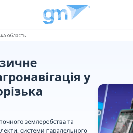
ька область
езичне
гронавігація у
орізька
точного землеробства
та
плекти, системи паралельного